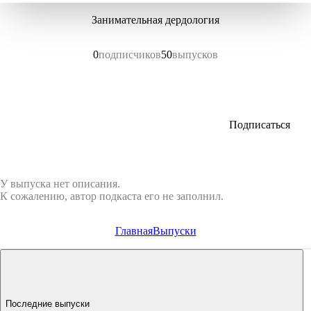
Занимательная дердология
0
подписчиков
50
выпусков
Подписаться
У выпуска нет описания.
К сожалению, автор подкаста его не заполнил.
Главная
Выпуски
Последние выпуски