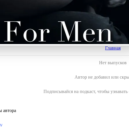
Главная
Нет выпусков
Автор не добавил или скр
Подписывайся на подкаст, чтобы узнавать
ы автора