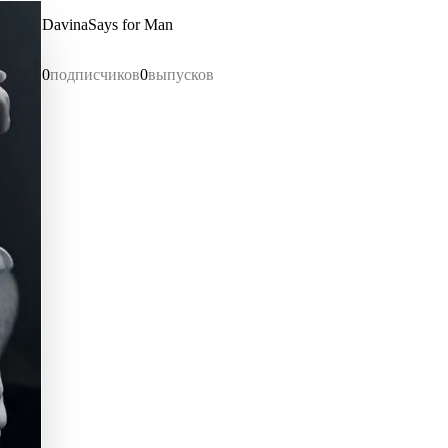
DavinaSays for Man
0
подписчиков
0
выпусков