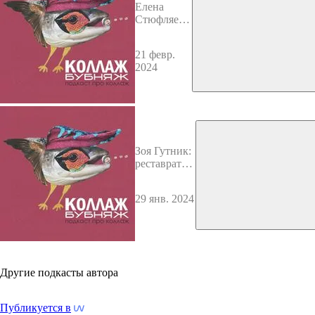
Елена
Стюфляева:
"Это
магический
21 февр.
реализм,
2024
детка!"
Зоя Гутник:
реставратор,
который
режет книги
29 янв. 2024
Другие подкасты автора
Публикуется в