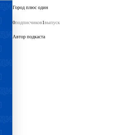
Город плюс один
0
подписчиков
1
выпуск
Автор подкаста