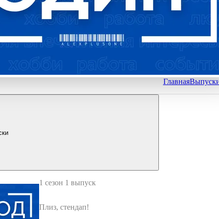
Главная
Выпуск
ски
1 сезон 1 выпуск
Плиз, стендап!