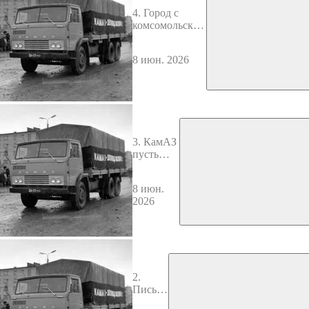
4. Город с
комсомольским
значком на
груди
8 июн. 2026
3. КамАЗ
пусть
строит
Фантомас
8 июн.
2026
2.
Письма
на