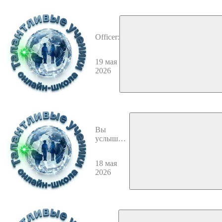
Officer:
19 мая
2026
Вы
услышите
рассказ
девушки
18 мая
по имени
2026
Люси о её
хобби