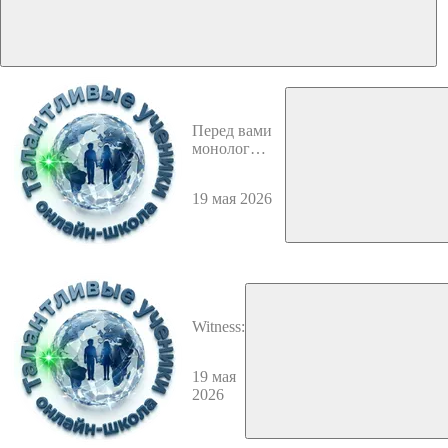
Перед вами
монолог
Тома.
Прослушайте
19 мая 2026
его 1–2 раза
Witness:
19 мая
2026