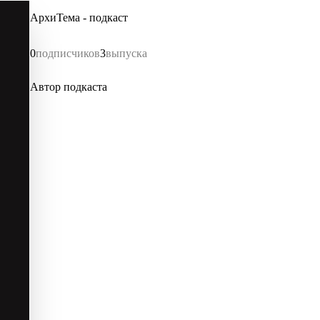
АрхиТема - подкаст
0
подписчиков
3
выпуска
Автор подкаста