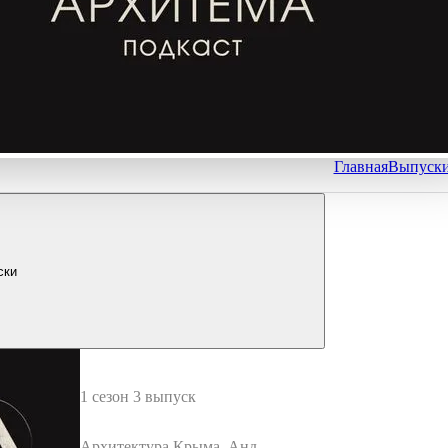
Главная
Выпуск
ски
1 сезон 3 выпуск
Архитектура Крыма, Андре