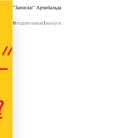
"Записки" Арчибальда
0
подписчиков
1
выпуск