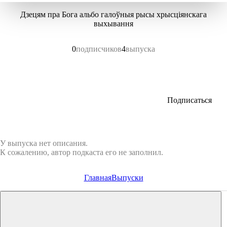
Дзецям пра Бога альбо галоўныя рысы хрысціянскага
выхывання
0
подписчиков
4
выпуска
Подписаться
У выпуска нет описания.
К сожалению, автор подкаста его не заполнил.
Главная
Выпуски