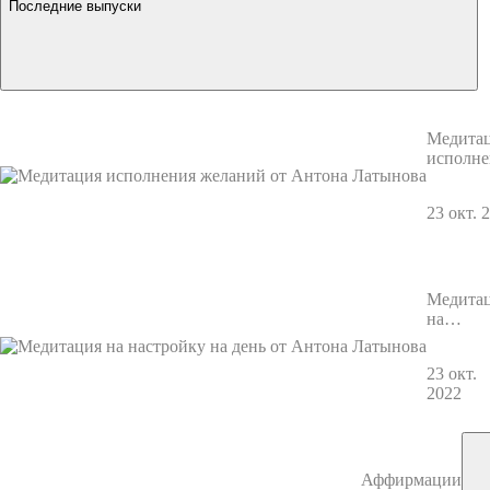
Последние выпуски
Медита
исполне
желаний
Антона
23 окт. 
Латыно
Медита
на
настрой
на день 
23 окт.
Антона
2022
Латыно
Аффирмации