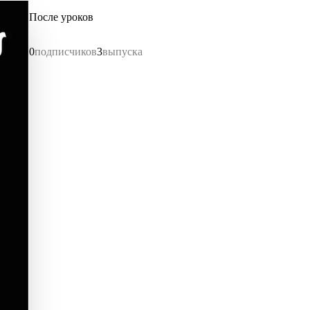
После уроков
0
подписчиков
3
выпуска