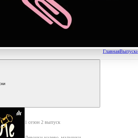
Главная
Выпуск
ски
1 сезон 2 выпуск
Девочки налево, мальчики н