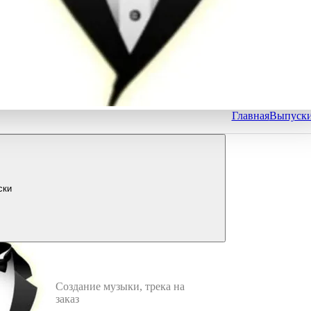
Главная
Выпуск
ски
Создание музыки, трека на
заказ