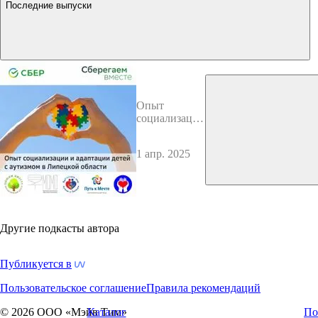
Последние выпуски
Опыт
социализации
и адаптации
детей с
1 апр. 2025
аутизмом в
Липецкой
области
Другие подкасты автора
Публикуется в
Пользовательское соглашение
Правила рекомендаций
© 2026 ООО «Мэйв Тим»
Каталог
По