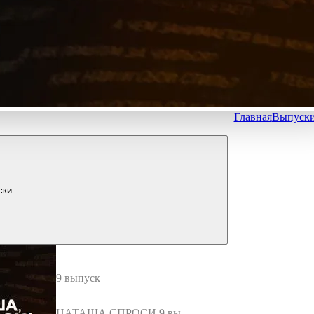
Главная
Выпуск
ски
9 выпуск
НАТАША СПРОСИ 9 выпу