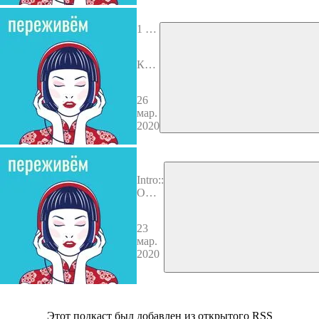
рабо
тать,
сидя
1 вы
дом
пуск
а?
Как
пере
жит
26
ь тр
мар.
идц
2020
атил
ети
е?
Intro::
О
чем
это
23
мы?
мар.
2020
Этот подкаст был добавлен из открытого RSS