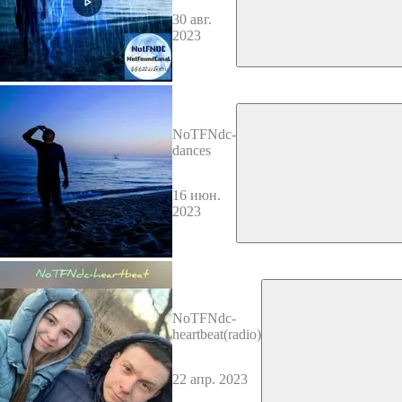
30 авг.
2023
NoTFNdc-
dances
16 июн.
2023
NoTFNdc-
heartbeat(radio)
22 апр. 2023