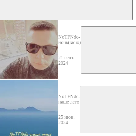
NoTFNdc-
ночь(radio)
21 сент.
2024
NoTFNdc-
наше лето
25 июн.
2024