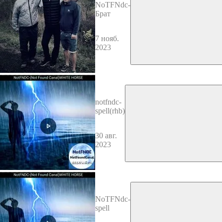
NoTFNdc-
Брат
7 нояб.
2023
notfndc-
spell(rhb)
30 авг.
2023
NoTFNdc-
spell