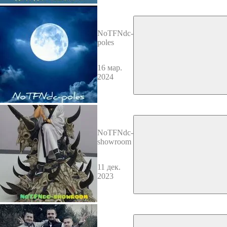
NoTFNdc-
poles
16 мар.
2024
NoTFNdc-
showroom
11 дек.
2023