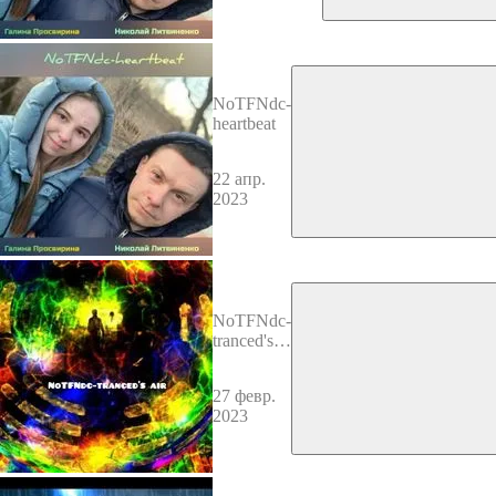
NoTFNdc-
heartbeat
22 апр.
2023
NoTFNdc-
tranced's
air
27 февр.
2023