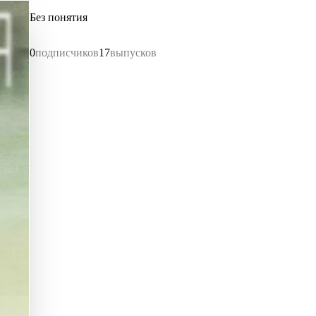
Без понятия
0
подписчиков
17
выпусков