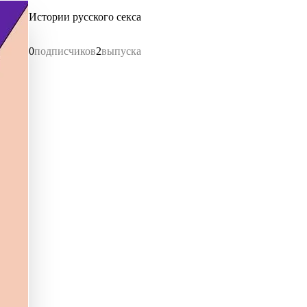
Истории русского секса
0
подписчиков
2
выпуска