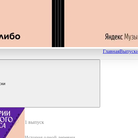
Главная
Выпуск
ски
1 выпуск
История одной деревни