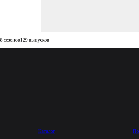
8 сезонов
129 выпусков
Каталог
По