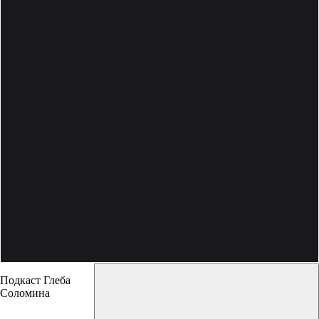
Подкаст Глеба
Соломина