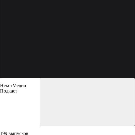
НекстМедиа
Подкаст
199 выпусков