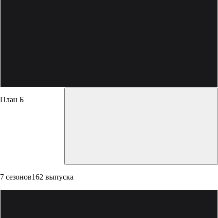
План Б
7 сезонов
162 выпуска