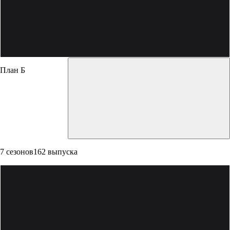
План Б
7 сезонов
162 выпуска