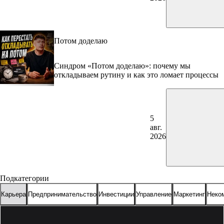
Потом доделаю
Синдром «Потом доделаю»: почему мы
откладываем рутину и как это ломает процессы
5
авг.
2026
Подкатегории
Карьера
Предпринимательство
Инвестиции
Управление
Маркетинг
Неко