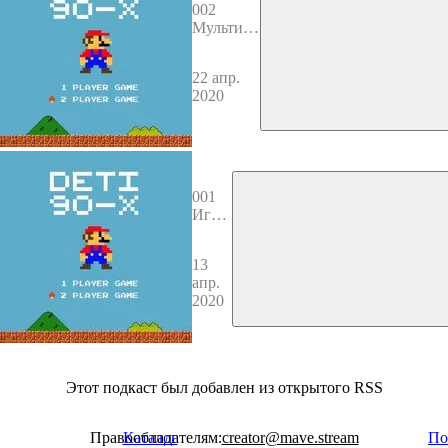
002
Мультики
нашего
детства
22 апр.
2020
001
Игры
на
улице
13
апр.
2020
Этот подкаст был добавлен из открытого RSS
Правообладателям:
Каталог
creator@mave.stream
По