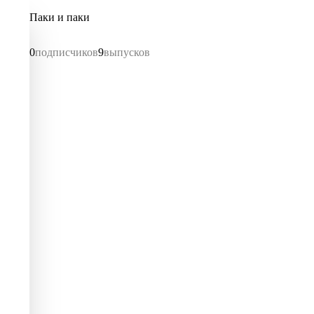
Паки и паки
0
подписчиков
9
выпусков