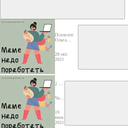
Психолог
Ольга
Елисеева.
Дети и
28 окт.
смартфоны.
2021
Границы.
Правила
нижнего
белья.
2 вы
пуск
Част
ь 2.
Жен
19
ское
июн.
здор
2021
овье.