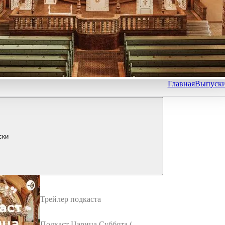
Главная
Выпуск
ски
Трейлер подкаста
Подкаст Царица Суббота (Tr