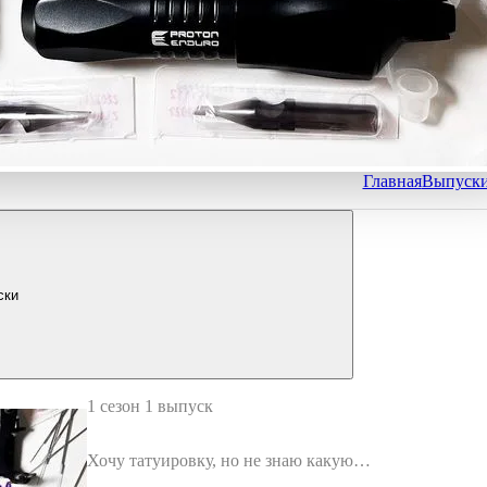
Главная
Выпуск
ски
1 сезон 1 выпуск
Хочу татуировку, но не знаю какую…