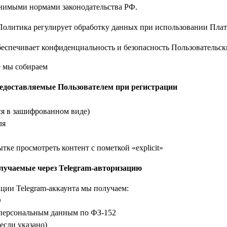
имыми нормами законодательства РФ.
олитика регулирует обработку данных при использовании Плат
еспечивает конфиденциальность и безопасность Пользовательск
е мы собираем
редоставляемые Пользователем при регистрации
ся в зашифрованном виде)
ля
тке просмотреть контент с пометкой «explicit»
олучаемые через Telegram-авторизацию
ции Telegram-аккаунта мы получаем:
D
 персональным данным по ФЗ-152
 если указано)