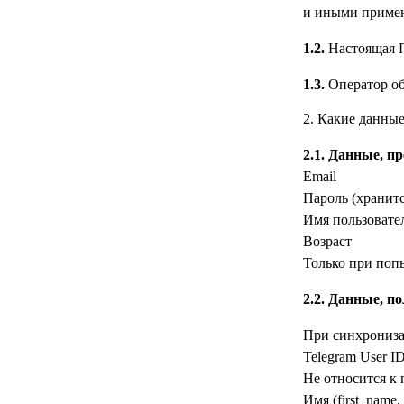
и иными примен
1.2.
Настоящая П
1.3.
Оператор об
2. Какие данны
2.1. Данные, п
Email
Пароль (хранит
Имя пользовате
Возраст
Только при попы
2.2. Данные, п
При синхрониза
Telegram User I
Не относится к
Имя (first_name,