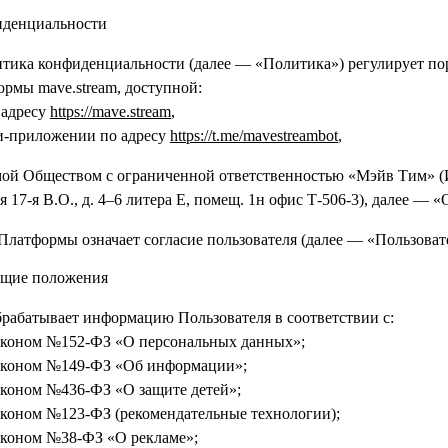
иденциальности
тика конфиденциальности (далее — «Политика») регулирует по
ормы mave.stream, доступной:
 адресу
https://mave.stream
,
и-приложении по адресу
https://t.me/mavestreambot
,
мой Обществом с ограниченной ответственностью «Мэйв Тим» (
я 17-я В.О., д. 4–6 литера Е, помещ. 1н офис Т-506-3), далее — 
Платформы означает согласие пользователя (далее — «Пользоват
бщие положения
рабатывает информацию Пользователя в соответствии с:
аконом №152-ФЗ «О персональных данных»;
аконом №149-ФЗ «Об информации»;
коном №436-ФЗ «О защите детей»;
коном №123-ФЗ (рекомендательные технологии);
коном №38-ФЗ «О рекламе»;