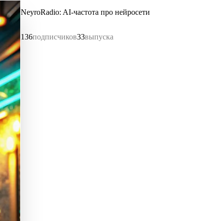
NeyroRadio: AI-частота про нейросети
136
подписчиков
33
выпуска