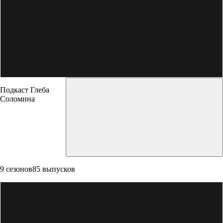
Подкаст Глеба
Соломина
9 сезонов
85 выпусков