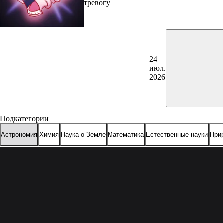
тревогу
24
июл.
2026
Подкатегории
Астрономия
Химия
Наука о Земле
Математика
Естественные науки
При