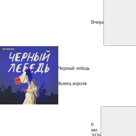
Вчера
Черный лебедь
Конец короля
6
авг.
2026