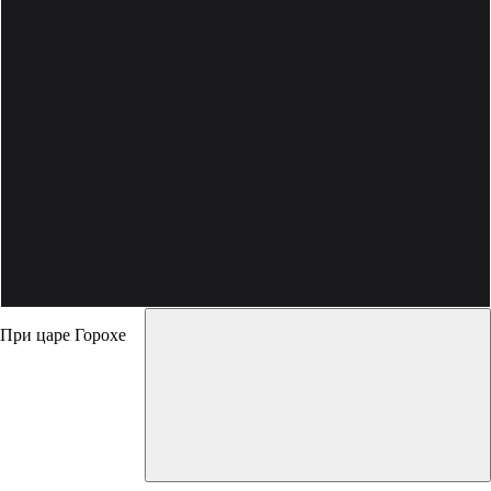
При царе Горохе