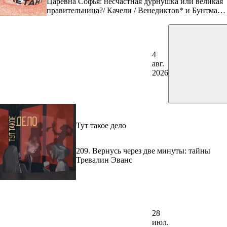
Царевна Софья: несчастная дурнушка или великая
правительница?/ Качели / Венедиктов* и Бунтман
//3.08
4
авг.
2026
Тут такое дело
209. Вернусь через две минуты: тайны
Тревалин Эванс
28
июл.