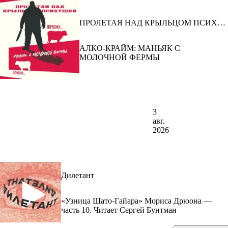
ПРОЛЕТАЯ НАД КРЫЛЬЦОМ ПСИХУ
ШКИ
АЛКО-КРАЙМ: МАНЬЯК С
МОЛОЧНОЙ ФЕРМЫ
3
авг.
2026
Дилетант
«Узница Шато-Гайара» Мориса Дрюона —
часть 10. Читает Сергей Бунтман