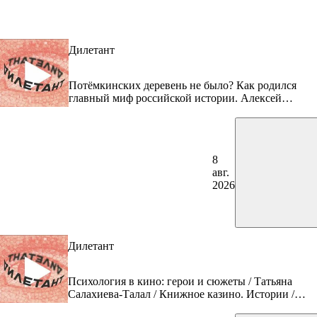
Дилетант
Потёмкинских деревень не было? Как родился
главный миф российской истории. Алексей
Кузнецов
8
авг.
2026
Дилетант
Психология в кино: герои и сюжеты / Татьяна
Салахиева-Талал / Книжное казино. Истории /
08.08.26