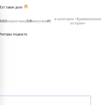
Тут такое дело
в категории «Криминальные
3163
подписчика
318
выпусков
#1
истории»
Авторы подкаста