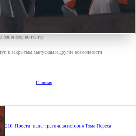
клюзивному контенту
туп к закрытым выпускам и другие возможности
Главная
210. Прости, папа: трагичная история Тома Переса