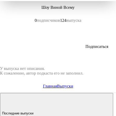
Шоу Виной Всему
0
подписчиков
124
выпуска
Подписаться
У выпуска нет описания.
К сожалению, автор подкаста его не заполнил.
Главная
Выпуски
Последние выпуски