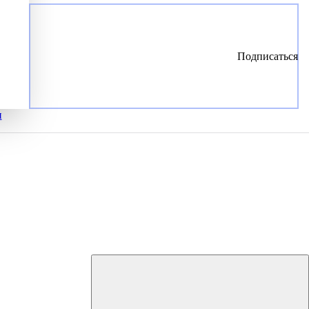
Подписаться
и