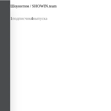
Шоуинтим / SHOWIN.team
1
подписчик
4
выпуска