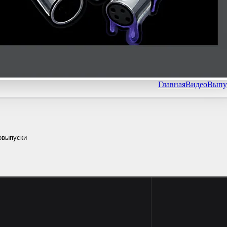
Главная
Видео
Выпу
овыпуски