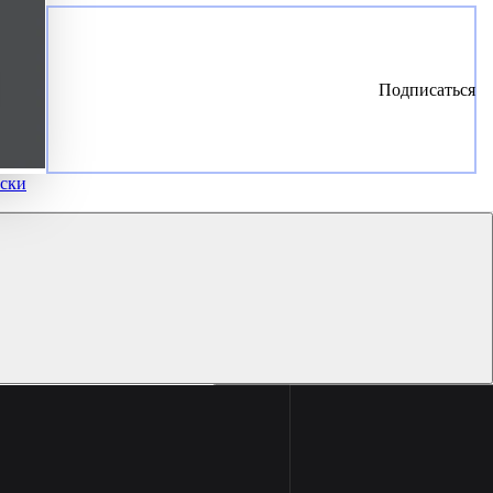
Подписаться
ски
Не только
шампанское: