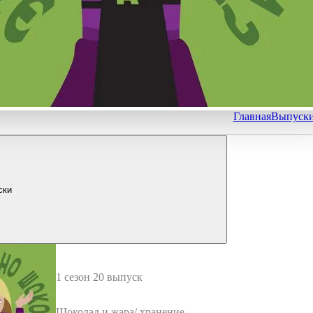
Главная
Выпуск
ски
1 сезон 20 выпуск
Шоколад и жара/ хранение в