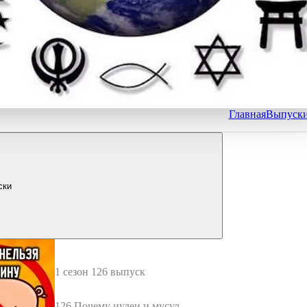
Главная
Выпуск
ски
1 сезон 126 выпуск
126 Почему иудеи и мусульм