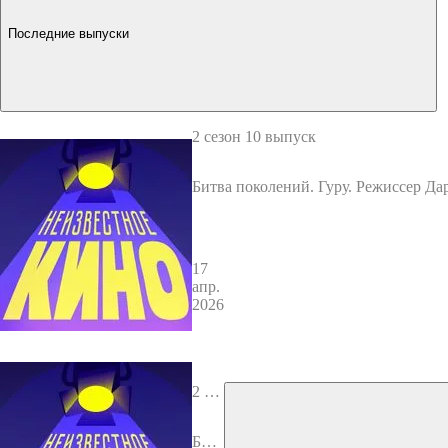
Последние выпуски
2 сезон 10 выпуск
Битва поколений. Гуру. Режиссер Да
ва.
17
апр.
2026
2 сез
он 9
вып
Бит
уск