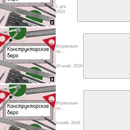
на
1 дек.
создании
2020
контента?
Нормально
ли
маркетплейсу
ставить
20 нояб. 2020
скидки
насильно?
Нормально
ли
недожаривать
котлеты?
4 нояб. 2020