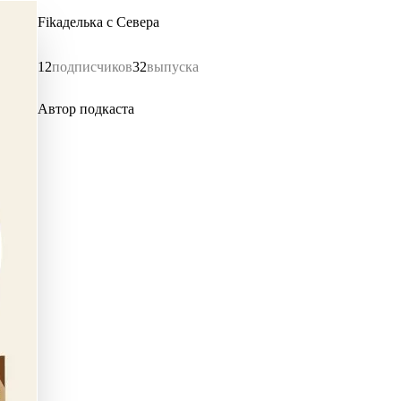
Fikaделька с Севера
12
подписчиков
32
выпуска
Автор подкаста