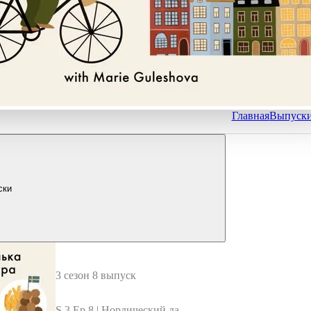
Главная
Выпуск
ски
3 сезон 8 выпуск
S.3.Ep.8 | Нордический дайд