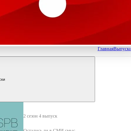
Главная
Выпуск
ски
2 сезон 4 выпуск
Остались ли в СМИ смысл