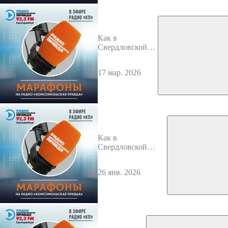
Как в
Свердловской
области
модернизируется
17 мар. 2026
коммунальная
инфраструктура
Как в
Свердловской
области выстроена
система
26 янв. 2026
профессионального
образования