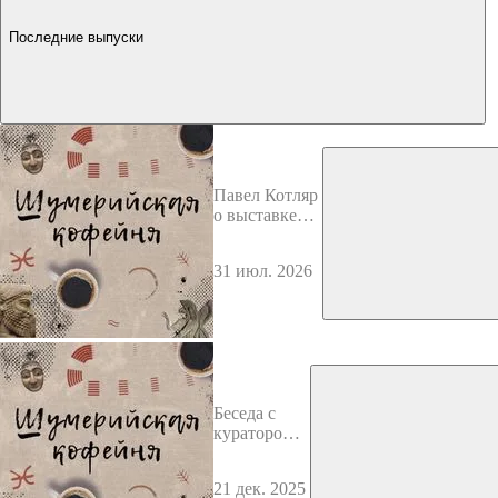
Последние выпуски
Павел Котляр
о выставке
«Бродский –
Новиков.
31 июл. 2026
Эскиз
перспективы»
Беседа с
куратором
Павлом
Котляром ко
21 дек. 2025
дню