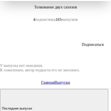
Толкование двух сахихов
4
подписчика
165
выпусков
Подписаться
У выпуска нет описания.
К сожалению, автор подкаста его не заполнил.
Главная
Выпуски
Последние выпуски