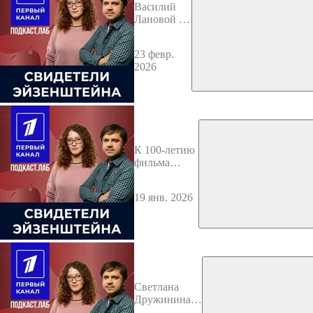
Василий
Лановой и
фильм
«Офицеры»
23 февр.
2026
К 100-летию
фильма
«Броненосец
„Потемкин“»
19 янв. 2026
Светлана
Дружинина.
Свидетели