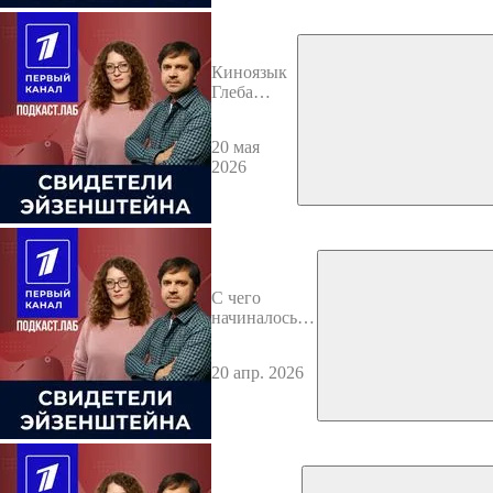
Киноязык
Глеба
Панфилова
20 мая
2026
С чего
начиналось
продюсерское
кино?
20 апр. 2026