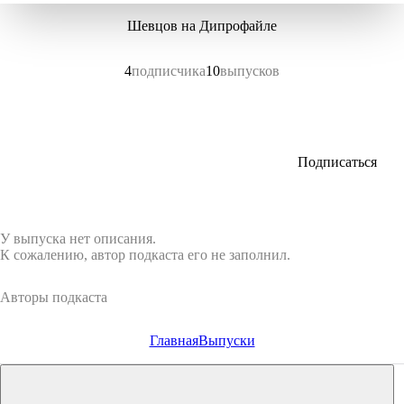
Шевцов на Дипрофайле
4
подписчика
10
выпусков
Подписаться
У выпуска нет описания.
К сожалению, автор подкаста его не заполнил.
Авторы подкаста
Главная
Выпуски