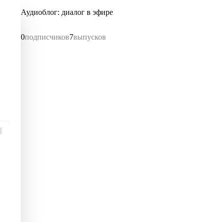
Аудиоблог: диалог в эфире
0
подписчиков
7
выпусков