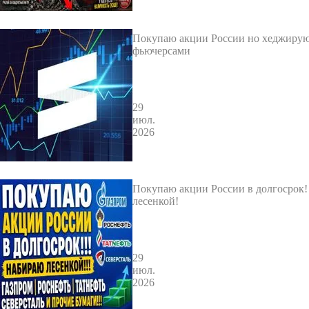
Покупаю акции России но хеджиру
фьючерсами
29
июл.
2026
Покупаю акции России в долгосрок
лесенкой!
29
июл.
2026