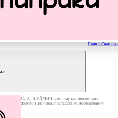
Главная
Выпуск
ски
СЛАТШЕЙМИНГ: почему мы ненавидим
жертв? Причины, последствия, исследования