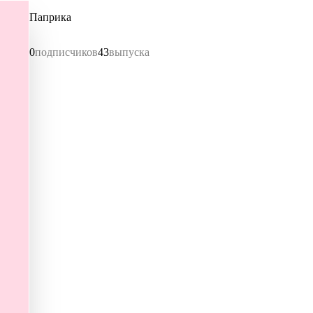
Паприка
0
подписчиков
43
выпуска