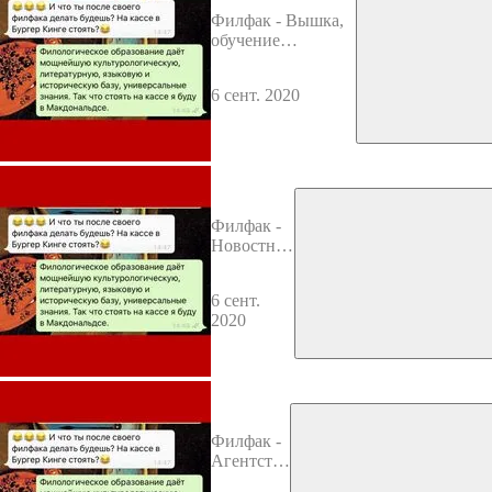
Филфак - Вышка,
обучение
Продюссированию
6 сент. 2020
Филфак -
Новостной
портал
6 сент.
2020
Филфак -
Агентство
"Хабар"