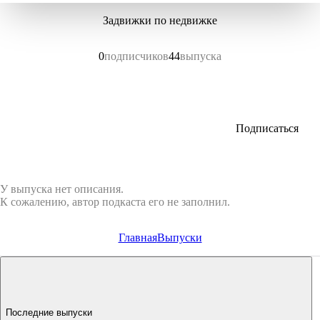
Задвижки по недвижке
0
подписчиков
44
выпуска
Подписаться
У выпуска нет описания.
К сожалению, автор подкаста его не заполнил.
Главная
Выпуски
Последние выпуски