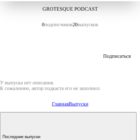
GROTESQUE PODCAST
0
подписчиков
20
выпусков
Подписаться
У выпуска нет описания.
К сожалению, автор подкаста его не заполнил.
Главная
Выпуски
Последние выпуски