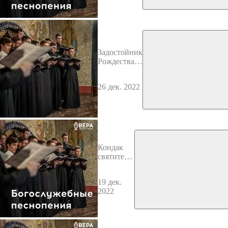
Задостойник
Рождества
Христова
26 дек. 2022
Кондак
святителю
Николаю
19 дек.
2022